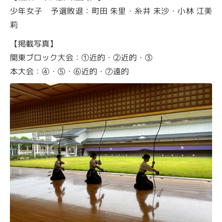
少年女子 予選敗退：町田 朱里・糸井 未沙・小林 江美
莉
【掲載写真】
関東ブロック大会：①近的・②近的・③
本大会：④・⑤・⑥近的・⑦遠的